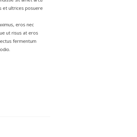
s et ultrices posuere
maximus, eros nec
ue ut risus at eros
t lectus fermentum
odio.