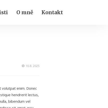
sti
O mně
Kontakt
16.8. 2025
t volutpat enim. Donec
stique hendrerit lectus,
nulla, bibendum vel
endisse sit amet arcu