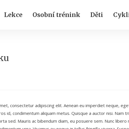
Lekce
Osobní trénink
Děti
Cykli
ku
met, consectetur adipiscing elit. Aenean eu imperdiet neque, ege
eros id, condimentum aliquam metus. Quisque a auctor nisi. Nam tri
porta sed. Mauris ac bibendum diam, eu posuere sem. Nunc libero 
dimentum urna. Vivamus eu neque in tellus fringilla viverra. Susp